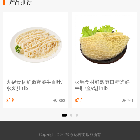
产品推荐
火锅食材鲜嫩爽口精选好
新鲜大走地鸡14Size现货
牛肚/金钱肚1lb
整只批发价格
761
589
$7.5
$12.99
Copyright © 2023 永达科技 版权所有