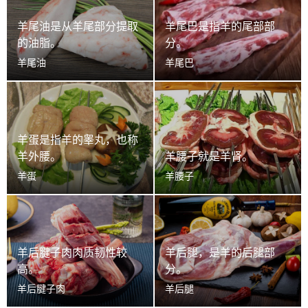
羊尾油是从羊尾部分提取
羊尾巴是指羊的尾部部
的油脂。
分。
羊尾油
羊尾巴
羊蛋是指羊的睾丸，也称
羊外腰。
羊腰子就是羊肾。
羊蛋
羊腰子
羊后腱子肉肉质韧性较
羊后腿，是羊的后腿部
高。
分。
羊后腱子肉
羊后腿