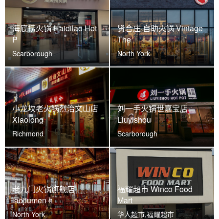
海底捞火锅 Haidilao Hot
贤合庄 自助火锅 Vintage
P
The
Scarborough
North York
小龙坎老火锅烈治文山店
刘一手火锅世嘉宝店
Xiaolong
Liuyishou
Richmond
Scarborough
老九门火锅旗舰店
福耀超市 Winco Food
laojiumen h
Mart
North York
华人超市,福耀超市