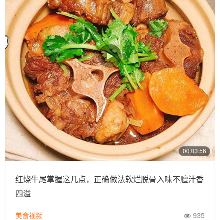
00:03:56
红烧牛尾掌握这几点，正确做法软烂脱骨入味不膻汁香
四溢
美食视频
935