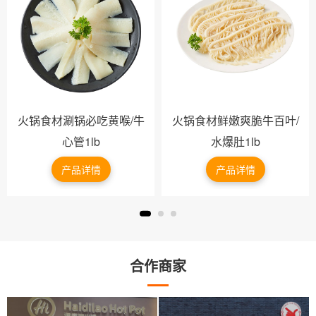
火锅食材涮锅必吃黄喉/牛
火锅食材鲜嫩爽脆牛百叶/
心管1lb
水爆肚1lb
产品详情
产品详情
合作商家