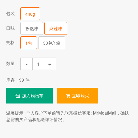
包装：
440g
口味：
孜然味
麻辣味
规格：
1包
30包/1箱
-
+
数量：
库存：
99
件
加入购物车
立即购买
温馨提示: 个人客户下单前请先联系微信客服: MrMeatMall，确认
您需购买产品和配送详细情况。