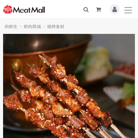
肉鲜生
鲜肉商城
烧烤食材