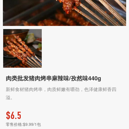
肉类批发猪肉烤串麻辣味/孜然味440g
新鲜食材猪肉烤串，肉质鲜嫩有嚼劲，色泽健康鲜香四
溢。
$
6.5
零售价格:$9.99/1包